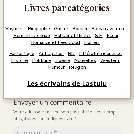
Livres par catégories
Voyages
Biographie
Guerre
Roman
Roman aventure
-
-
-
-
-
Roman historique
Policier et thriller
S.F.
Essai
-
-
-
-
Romance et Feel Good
Horreur
-
-
Fantastique
Anticipation
BD
Littérature jeunesse
-
-
-
-
Histoire
Politique
Poésie
Nouvelles
Western
-
-
-
-
-
Humour
Religion
-
Les écrivains de Lastulu
Envoyer un commentaire
Votre adresse e-mail ne sera pas publiée.
Les champs
obligatoires sont indiqués avec
*