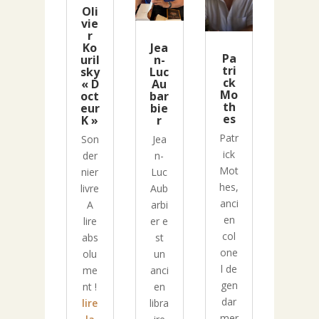
Oli
vie
r
Ko
Jea
Pa
uril
n-
tri
sky
Luc
ck
« D
Au
Mo
oct
bar
th
eur
bie
es
K »
r
Patr
Son
Jea
ick
der
n-
Mot
nier
Luc
hes,
livre
Aub
anci
A
arbi
en
lire
er e
col
abs
st
one
olu
un
l de
me
anci
gen
nt !
en
dar
lire
libra
mer