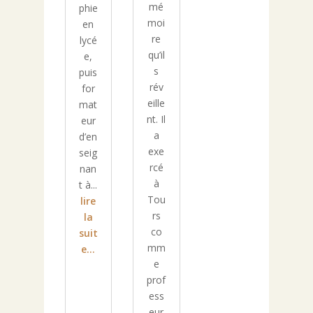
mé
phie
moi
en
re
lycé
qu’il
e,
s
puis
rév
for
eille
mat
nt. Il
eur
a
d’en
exe
seig
rcé
nan
à
t à...
Tou
lire
rs
la
co
suit
mm
e...
e
prof
ess
eur