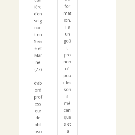
for
ière
mat
d’en
ion,
seig
il a
nan
un
t en
goû
Sein
t
e et
pro
Mar
non
ne
cé
(77)
pou
:
r les
d’ab
son
ord
s
prof
mé
ess
cani
eur
que
de
s et
phil
la
oso