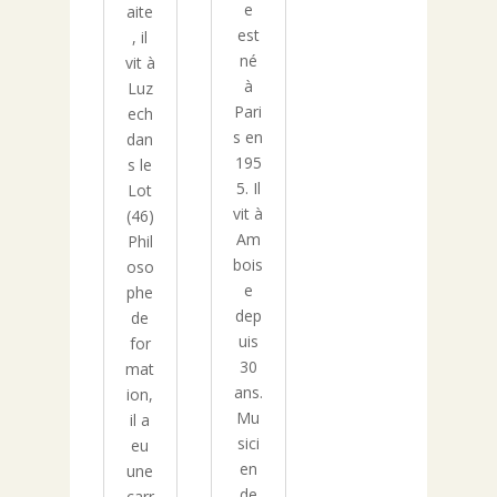
e
aite
est
, il
né
vit à
à
Luz
Pari
ech
s en
dan
195
s le
5. Il
Lot
vit à
(46)
Am
Phil
bois
oso
e
phe
dep
de
uis
for
30
mat
ans.
ion,
Mu
il a
sici
eu
en
une
de
carr