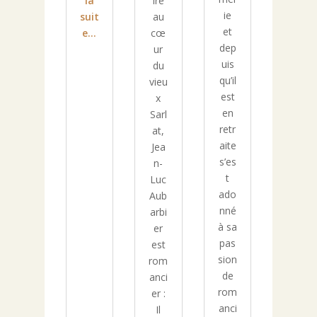
la
ire
ie
suit
au
et
e...
cœ
dep
ur
uis
du
qu’il
vieu
est
x
en
Sarl
retr
at,
aite
Jea
s’es
n-
t
Luc
ado
Aub
nné
arbi
à sa
er
pas
est
sion
rom
de
anci
rom
er :
anci
Il