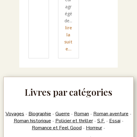
agr
égé
de...
lire
la
suit
e...
Livres par catégories
Voyages
Biographie
Guerre
Roman
Roman aventure
-
-
-
-
-
Roman historique
Policier et thriller
S.F.
Essai
-
-
-
-
Romance et Feel Good
Horreur
-
-