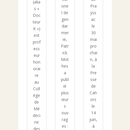
(alia
one
Pra
s «
l de
yss
Doc
gen
ac
teur
dar
le
K »)
mer
30
est
ie,
mai
prof
Patr
pro
ess
ick
chai
eur
Mot
n, à
hon
hes
la
orai
a
Pre
re
publ
sse
au
ié
de
Coll
plus
Cah
ège
ieur
ors
de
s
le
Mé
ouv
14
deci
rag
juin,
ne
es :
à
des