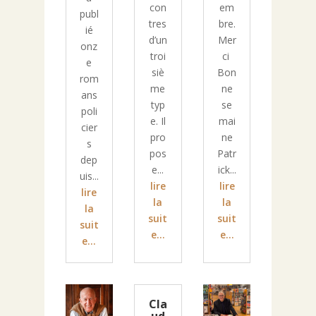
con
em
publ
tres
bre.
ié
d’un
Mer
onz
troi
ci
e
siè
Bon
rom
me
ne
ans
typ
se
poli
e. Il
mai
cier
pro
ne
s
pos
Patr
dep
e...
ick...
uis...
lire
lire
lire
la
la
la
suit
suit
suit
e...
e...
e...
Cla