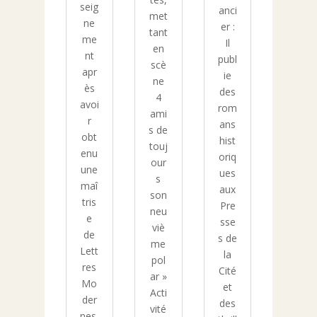
seig
anci
met
ne
er :
tant
me
Il
en
nt
publ
scè
apr
ie
ne
ès
des
4
avoi
rom
ami
r
ans
s de
obt
hist
touj
enu
oriq
our
une
ues
s
maî
aux
son
tris
Pre
neu
e
sse
viè
de
s de
me
Lett
la
pol
res
Cité
ar »
Mo
et
Acti
der
des
vité
nes.