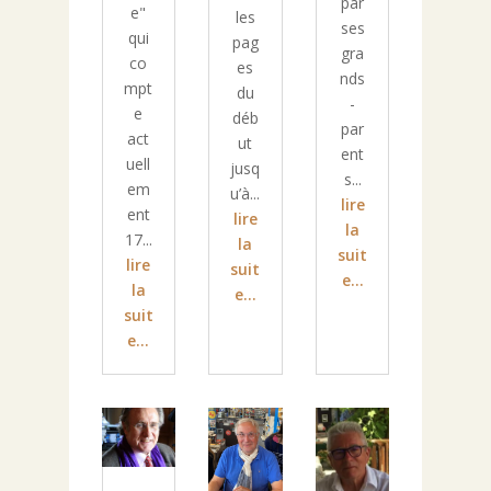
par
e"
les
ses
qui
pag
gra
co
es
nds
mpt
du
-
e
déb
par
act
ut
ent
uell
jusq
s...
em
u’à...
lire
ent
lire
la
17...
la
suit
lire
suit
e...
la
e...
suit
e...