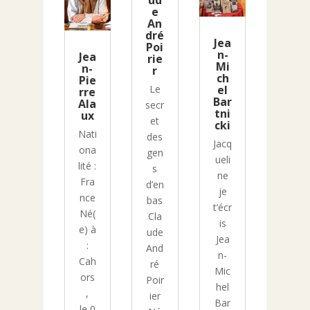
ud
e
An
dré
Jea
Poi
n-
Jea
rie
Mi
n-
r
ch
Pie
el
Le
rre
Bar
Ala
secr
tni
ux
et
cki
Nati
des
Jacq
ona
gen
ueli
lité :
s
ne
Fra
d’en
je
nce
bas
t’écr
Né(
Cla
is
e) à
ude
Jea
:
And
n-
Cah
ré
Mic
ors
Poir
hel
,
ier
Bar
le 0