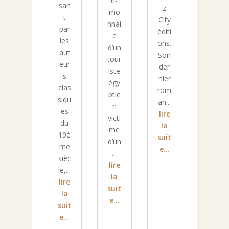
e-
san
z
mo
t
City
nnai
par
éditi
e
les
ons.
d’un
aut
Son
tour
eur
der
iste
s
nier
égy
clas
rom
ptie
siqu
an...
n
es
lire
victi
du
la
me
19è
suit
d’un
me
e...
...
sièc
lire
le,...
la
lire
suit
la
e...
suit
e...