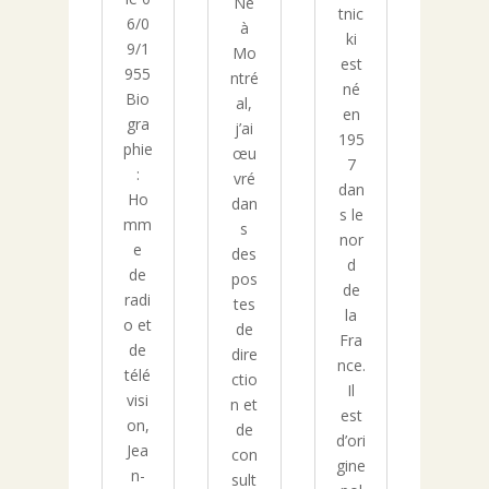
Né
tnic
6/0
à
ki
9/1
Mo
est
955
ntré
né
Bio
al,
en
gra
j’ai
195
phie
œu
7
:
vré
dan
Ho
dan
s le
mm
s
nor
e
des
d
de
pos
de
radi
tes
la
o et
de
Fra
de
dire
nce.
télé
ctio
Il
visi
n et
est
on,
de
d’ori
Jea
con
gine
n-
sult