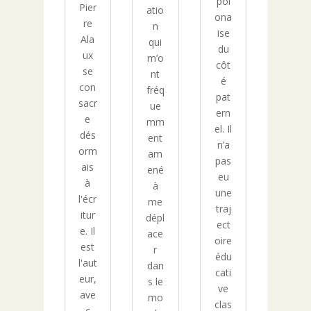
pol
Pier
atio
ona
re
n
ise
Ala
qui
du
ux
m’o
côt
se
nt
é
con
fréq
pat
sacr
ue
ern
e
mm
el. Il
dés
ent
n’a
orm
am
pas
ais
ené
eu
à
à
une
l'écr
me
traj
itur
dépl
ect
e. Il
ace
oire
est
r
édu
l'aut
dan
cati
eur,
s le
ve
ave
mo
clas
c