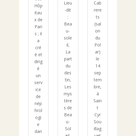
Lieu
Cab
Hôp
-dit
rere
itau
:
ts
x de
Bea
(sal
Pari
u-
on
s ; il
sole
du
a
il,
Pol
cré
La
ar)
é et
part
le
dirig
du
14
é
des
sep
un
tin,
tem
serv
Les
bre,
ice
mys
à
de
tère
Sain
nép
s de
t
hrol
Bea
Cyr
ogi
u-
Sou
e
Sol
illag
dan
eil,
uet