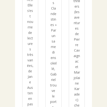
thrill
s
Elle
ers
Cla
s’es
(les
nde
t
ave
stin
nou
ntur
es »
rrie
es
Par
de
de
un
lect
Pier
sa
ure
re
me
s
Cav
di
très
aign
ens
vari
ac
oleil
ées,
et
lé,
de
Mar
Gab
Jan
jolai
riel
e
ne
trou
Aus
Kar
ve
ten
ade
le
en
c)
port
pas
che