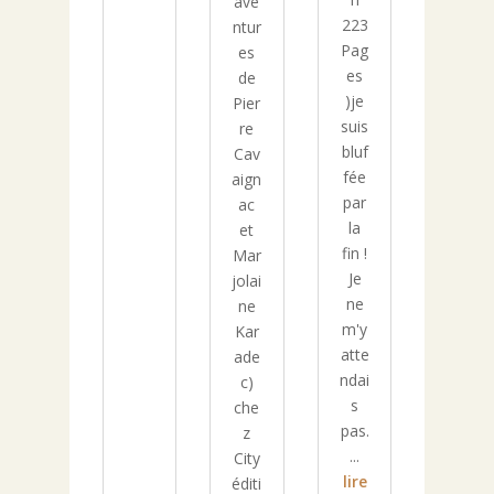
ave
223
ntur
Pag
es
es
de
)je
Pier
suis
re
bluf
Cav
fée
aign
par
ac
la
et
fin !
Mar
Je
jolai
ne
ne
m'y
Kar
atte
ade
ndai
c)
s
che
pas.
z
...
City
lire
éditi