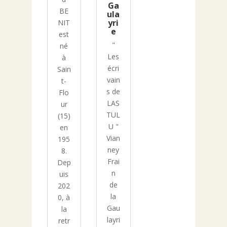
Ga
BE
ula
yri
NIT
e
est
"
né
Les
à
écri
Sain
vain
t-
s de
Flo
LAS
ur
TUL
(15)
U "
en
Vian
195
ney
8.
Frai
Dep
n
uis
de
202
la
0, à
Gau
la
layri
retr