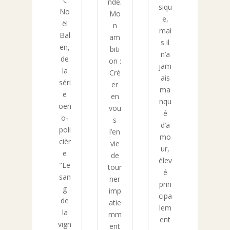
nde.
siqu
No
Mo
e,
ël
n
mai
Bal
am
s il
en,
biti
n’a
de
on :
jam
la
Cré
ais
séri
er
ma
e
en
nqu
oen
vou
é
o-
s
d’a
poli
l’en
mo
cièr
vie
ur,
e
de
élev
"Le
tour
é
san
ner
prin
g
imp
cipa
de
atie
lem
la
mm
ent
vign
ent