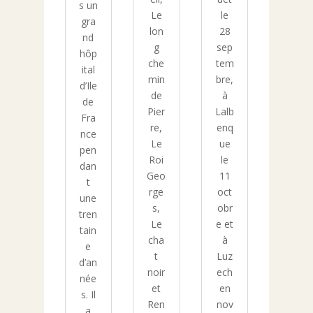
s un
Le
le
gra
lon
28
nd
g
sep
hôp
che
tem
ital
min
bre,
d’Ile
de
à
de
Pier
Lalb
Fra
re,
enq
nce
Le
ue
pen
Roi
le
dan
Geo
11
t
rge
oct
une
s,
obr
tren
Le
e et
tain
cha
à
e
t
Luz
d’an
noir
ech
née
et
en
s. Il
Ren
nov
a