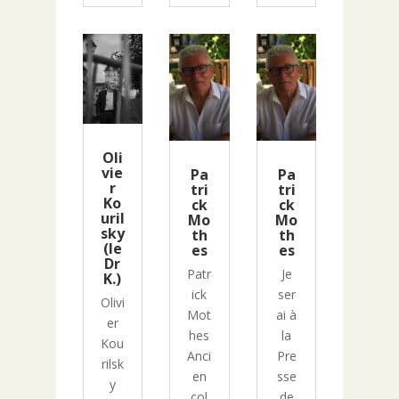
Oli
vie
Pa
Pa
r
tri
tri
Ko
ck
ck
uril
Mo
Mo
sky
th
th
(le
es
es
Dr
Patr
Je
K.)
ick
ser
Olivi
Mot
ai à
er
hes
la
Kou
Anci
Pre
rilsk
en
sse
y
col
de