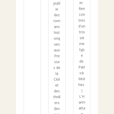
er.
publ
Ren
ie
con
des
tres
rom
d'un
ans
troi
hist
siè
oriq
me
ues
typ
aux
e
Pre
de
sse
Patr
s de
ick
la
Mot
Cité
hes
et
(
des
L'H
thrill
arm
ers
atta
(les
n