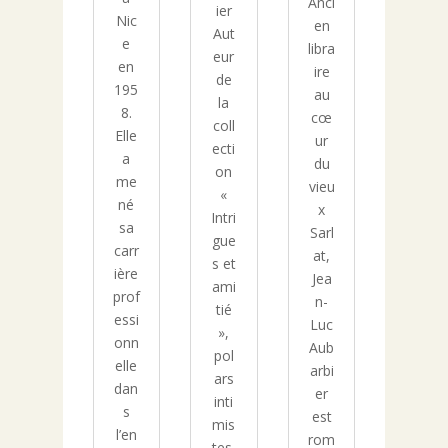
Anci
ier
Nic
en
Aut
e
libra
eur
en
ire
de
195
au
la
8.
cœ
coll
Elle
ur
ecti
a
du
on
me
vieu
«
né
x
Intri
sa
Sarl
gue
carr
at,
s et
ière
Jea
ami
prof
n-
tié
essi
Luc
»,
onn
Aub
pol
elle
arbi
ars
dan
er
inti
s
est
mis
l’en
rom
tes,