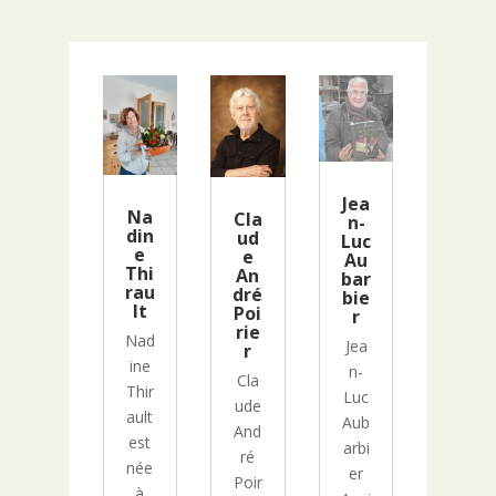
Jea
Na
Cla
n-
din
ud
Luc
e
e
Au
Thi
An
bar
rau
dré
bie
lt
Poi
r
rie
Nad
Jea
r
ine
n-
Cla
Thir
Luc
ude
ault
Aub
And
est
arbi
ré
née
er
Poir
à