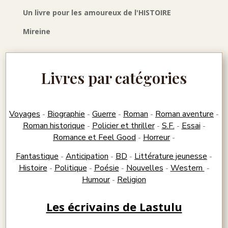
Un livre pour les amoureux de l'HISTOIRE
Mireine
Livres par catégories
Voyages
Biographie
Guerre
Roman
Roman aventure
-
-
-
-
-
Roman historique
Policier et thriller
S.F.
Essai
-
-
-
-
Romance et Feel Good
Horreur
-
-
Fantastique
Anticipation
BD
Littérature jeunesse
-
-
-
-
Histoire
Politique
Poésie
Nouvelles
Western
-
-
-
-
-
Humour
Religion
-
Les écrivains de Lastulu