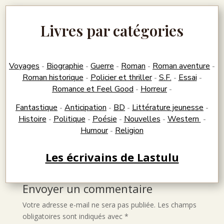
Livres par catégories
Voyages
Biographie
Guerre
Roman
Roman aventure
-
-
-
-
-
Roman historique
Policier et thriller
S.F.
Essai
-
-
-
-
Romance et Feel Good
Horreur
-
-
Fantastique
Anticipation
BD
Littérature jeunesse
-
-
-
-
Histoire
Politique
Poésie
Nouvelles
Western
-
-
-
-
-
Humour
Religion
-
Les écrivains de Lastulu
Envoyer un commentaire
Votre adresse e-mail ne sera pas publiée.
Les champs
obligatoires sont indiqués avec
*