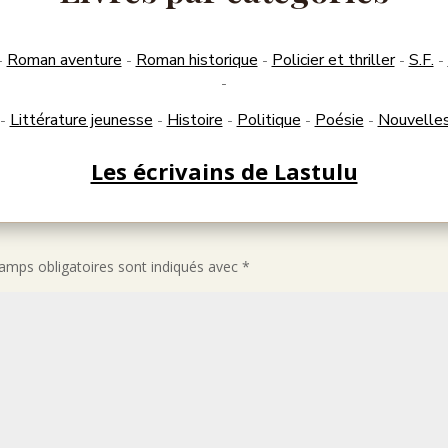
Roman aventure
Roman historique
Policier et thriller
S.F.
-
-
-
-
-
-
Littérature jeunesse
Histoire
Politique
Poésie
Nouvelle
-
-
-
-
-
Les écrivains de Lastulu
amps obligatoires sont indiqués avec
*