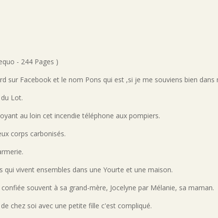
Aequo - 244 Pages )
ard sur Facebook et le nom Pons qui est ,si je me souviens bien dans
 du Lot.
oyant au loin cet incendie téléphone aux pompiers.
eux corps carbonisés.
armerie.
mes qui vivent ensembles dans une Yourte et une maison.
ée, confiée souvent à sa grand-mère, Jocelyne par Mélanie, sa maman.
e chez soi avec une petite fille c'est compliqué.