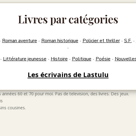
Livres par catégories
Roman aventure
Roman historique
Policier et thriller
S.F.
-
-
-
-
-
-
Littérature jeunesse
Histoire
Politique
Poésie
Nouvelle
-
-
-
-
-
Les écrivains de Lastulu
années 60 et 70 pour moi. Pas de television, des livres. Des jeux.
is
ins cousines.