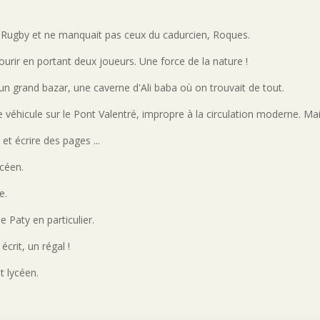
e Rugby et ne manquait pas ceux du cadurcien, Roques.
 courir en portant deux joueurs. Une force de la nature !
 grand bazar, une caverne d'Ali baba où on trouvait de tout.
 véhicule sur le Pont Valentré, impropre à la circulation moderne. Main
et écrire des pages ...
ycéen.
e.
 Paty en particulier.
 écrit, un régal !
t lycéen.