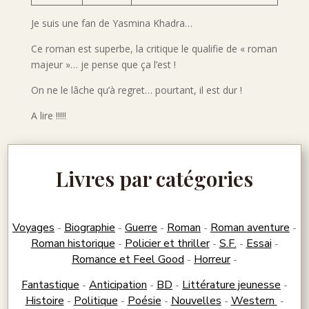
Je suis une fan de Yasmina Khadra…
Ce roman est superbe, la critique le qualifie de « roman
majeur »… je pense que ça l’est !
On ne le lâche qu’à regret… pourtant, il est dur !
A lire !!!!!
Livres par catégories
Voyages
Biographie
Guerre
Roman
Roman aventure
-
-
-
-
-
Roman historique
Policier et thriller
S.F.
Essai
-
-
-
-
Romance et Feel Good
Horreur
-
-
Fantastique
Anticipation
BD
Littérature jeunesse
-
-
-
-
Histoire
Politique
Poésie
Nouvelles
Western
-
-
-
-
-