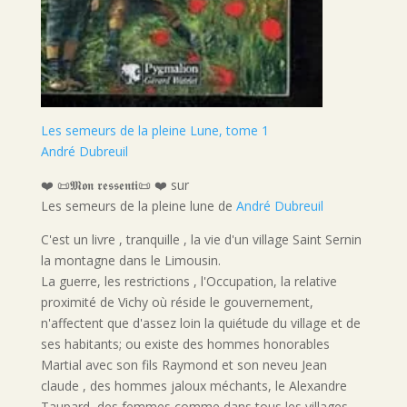
Les semeurs de la pleine Lune, tome 1
André Dubreuil
❤️ 📜𝕸𝖔𝖓 𝖗𝖊𝖘𝖘𝖊𝖓𝖙𝖎📜 ❤️ sur
Les semeurs de la pleine lune de
André Dubreuil
C'est un livre , tranquille , la vie d'un village Saint Sernin
la montagne dans le Limousin.
La guerre, les restrictions , l'Occupation, la relative
proximité de Vichy où réside le gouvernement,
n'affectent que d'assez loin la quiétude du village et de
ses habitants; ou existe des hommes honorables
Martial avec son fils Raymond et son neveu Jean
claude , des hommes jaloux méchants, le Alexandre
Taupard, des femmes comme dans tous les villages