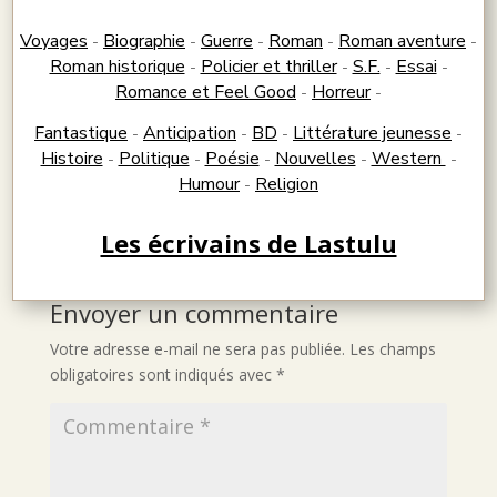
Voyages
Biographie
Guerre
Roman
Roman aventure
-
-
-
-
-
Roman historique
Policier et thriller
S.F.
Essai
-
-
-
-
Romance et Feel Good
Horreur
-
-
Fantastique
Anticipation
BD
Littérature jeunesse
-
-
-
-
Histoire
Politique
Poésie
Nouvelles
Western
-
-
-
-
-
Humour
Religion
-
Les écrivains de Lastulu
Envoyer un commentaire
Votre adresse e-mail ne sera pas publiée.
Les champs
obligatoires sont indiqués avec
*