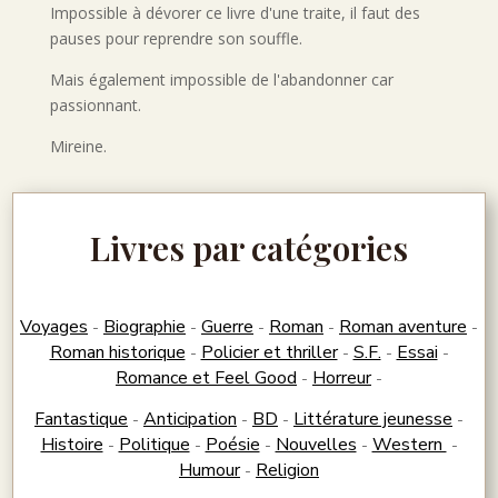
Impossible à dévorer ce livre d'une traite, il faut des
pauses pour reprendre son souffle.
Mais également impossible de l'abandonner car
passionnant.
Mireine.
Livres par catégories
Voyages
Biographie
Guerre
Roman
Roman aventure
-
-
-
-
-
Roman historique
Policier et thriller
S.F.
Essai
-
-
-
-
Romance et Feel Good
Horreur
-
-
Fantastique
Anticipation
BD
Littérature jeunesse
-
-
-
-
Histoire
Politique
Poésie
Nouvelles
Western
-
-
-
-
-
Humour
Religion
-