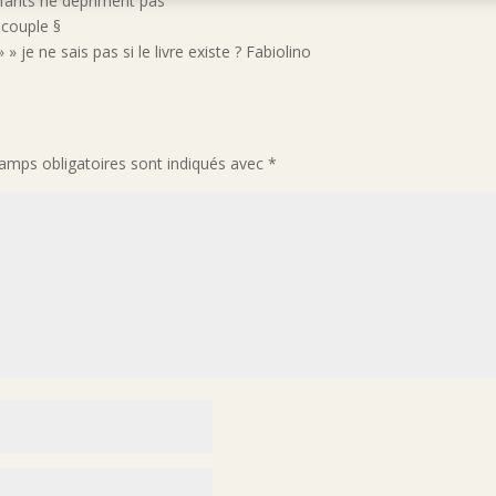
nfants ne dépriment pas
e couple §
» » je ne sais pas si le livre existe ? Fabiolino
amps obligatoires sont indiqués avec
*