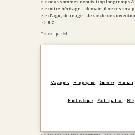
> > nous sommes depuis trop longtemps à v
> > notre héritage ...demain, il ne restera pl
> > d'agir, de réagir ...le siècle des invention
> >
BIZ
Dominique M
Voyages
Biographie
Guerre
Roman
-
-
-
Fantastique
Anticipation
BD
-
-