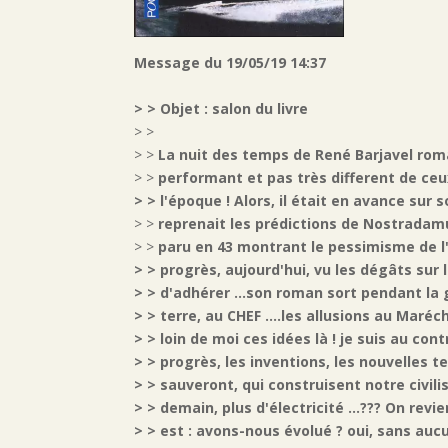
Message du 19/05/19 14:37
> > Objet : salon du livre
> >
> >
La nuit des temps de René Barjavel roma
> >
performant et pas très different de ceux
> > l'époque ! Alors, il était en avance sur
> >
reprenait les prédictions de Nostradamu
> >
paru en 43 montrant le pessimisme de l'a
> > progrès, aujourd'hui, vu les dégâts sur 
> > d'adhérer ...son roman sort pendant la 
> > terre, au CHEF ....les allusions au Maréc
> > loin de moi ces idées là ! je suis au contr
> > progrès, les inventions, les nouvelles t
> > sauveront, qui construisent notre civili
> > demain, plus d'électricité ...??? On revi
> > est : avons-nous évolué ? oui, sans aucu