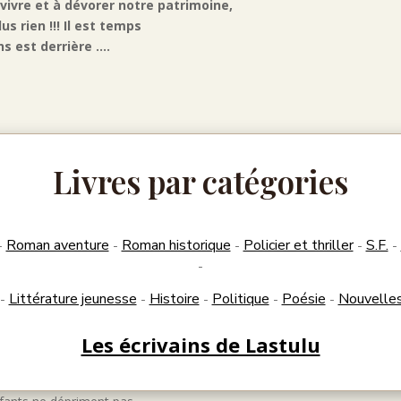
ivre et à dévorer notre patrimoine,
us rien !!! Il est temps
s est derrière ....
Livres par catégories
Roman aventure
Roman historique
Policier et thriller
S.F.
-
-
-
-
-
-
Littérature jeunesse
Histoire
Politique
Poésie
Nouvelle
-
-
-
-
-
Les écrivains de Lastulu