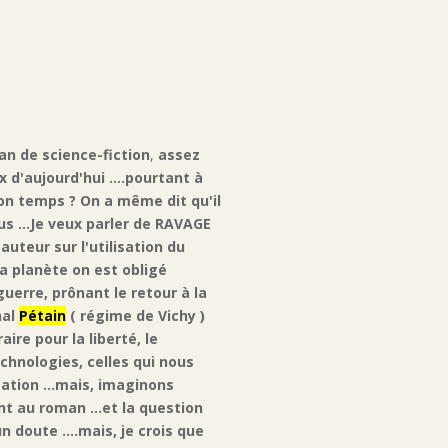
n de science-fiction
,
assez
 d'aujourd'hui ....pourtant à
 son temps ? On a même dit qu'il
s ...Je veux parler de RAVAGE
uteur sur l'utilisation du
la planète on est obligé
guerre, prônant le retour à la
hal
Pétain
( régime de Vichy )
aire pour la liberté, le
echnologies, celles qui nous
sation ...mais, imaginons
ent au roman ...et la question
n doute ....mais, je crois que