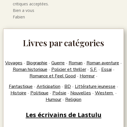
critiques acceptées.
Bien a vous
Fabien
Livres par catégories
Voyages
Biographie
Guerre
Roman
Roman aventure
-
-
-
-
-
Roman historique
Policier et thriller
S.F.
Essai
-
-
-
-
Romance et Feel Good
Horreur
-
-
Fantastique
Anticipation
BD
Littérature jeunesse
-
-
-
-
Histoire
Politique
Poésie
Nouvelles
Western
-
-
-
-
-
Humour
Religion
-
Les écrivains de Lastulu