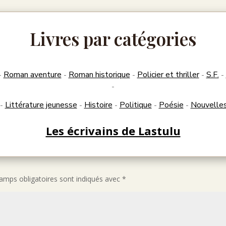
Livres par catégories
Roman aventure
Roman historique
Policier et thriller
S.F.
-
-
-
-
-
-
Littérature jeunesse
Histoire
Politique
Poésie
Nouvelle
-
-
-
-
-
Les écrivains de Lastulu
amps obligatoires sont indiqués avec
*