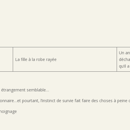
Un an
La fille à la robe rayée
décha
qu’il 
re… étrangement semblable…
ionnaire…et pourtant, l’instinct de survie fait faire des choses à peine 
témoignage