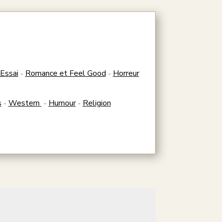
Essai
Romance et Feel Good
Horreur
-
-
s
Western
Humour
Religion
-
-
-