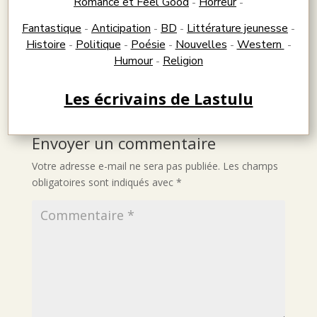
Romance et Feel Good
Horreur
-
-
Fantastique
Anticipation
BD
Littérature jeunesse
-
-
-
-
Histoire
Politique
Poésie
Nouvelles
Western
-
-
-
-
-
Humour
Religion
-
Les écrivains de Lastulu
Envoyer un commentaire
Votre adresse e-mail ne sera pas publiée.
Les champs
obligatoires sont indiqués avec
*