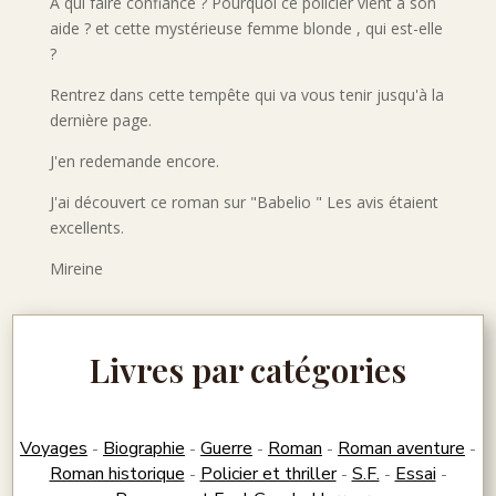
A qui faire confiance ? Pourquoi ce policier vient à son
aide ? et cette mystérieuse femme blonde , qui est-elle
?
Rentrez dans cette tempête qui va vous tenir jusqu'à la
dernière page.
J'en redemande encore.
J'ai découvert ce roman sur "Babelio " Les avis étaient
excellents.
Mireine
Livres par catégories
Voyages
Biographie
Guerre
Roman
Roman aventure
-
-
-
-
-
Roman historique
Policier et thriller
S.F.
Essai
-
-
-
-