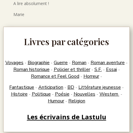
A lire absolument !
Marie
Livres par catégories
Voyages
Biographie
Guerre
Roman
Roman aventure
-
-
-
-
-
Roman historique
Policier et thriller
S.F.
Essai
-
-
-
-
Romance et Feel Good
Horreur
-
-
Fantastique
Anticipation
BD
Littérature jeunesse
-
-
-
-
Histoire
Politique
Poésie
Nouvelles
Western
-
-
-
-
-
Humour
Religion
-
Les écrivains de Lastulu