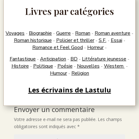
Livres par catégories
Voyages
Biographie
Guerre
Roman
Roman aventure
-
-
-
-
-
Roman historique
Policier et thriller
S.F.
Essai
-
-
-
-
Romance et Feel Good
Horreur
-
-
Fantastique
Anticipation
BD
Littérature jeunesse
-
-
-
-
Histoire
Politique
Poésie
Nouvelles
Western
-
-
-
-
-
Humour
Religion
-
Les écrivains de Lastulu
Envoyer un commentaire
Votre adresse e-mail ne sera pas publiée.
Les champs
obligatoires sont indiqués avec
*