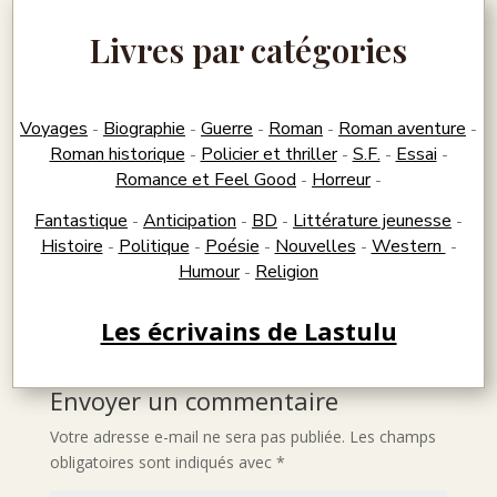
Livres par catégories
Voyages
Biographie
Guerre
Roman
Roman aventure
-
-
-
-
-
Roman historique
Policier et thriller
S.F.
Essai
-
-
-
-
Romance et Feel Good
Horreur
-
-
Fantastique
Anticipation
BD
Littérature jeunesse
-
-
-
-
Histoire
Politique
Poésie
Nouvelles
Western
-
-
-
-
-
Humour
Religion
-
Les écrivains de Lastulu
Envoyer un commentaire
Votre adresse e-mail ne sera pas publiée.
Les champs
obligatoires sont indiqués avec
*