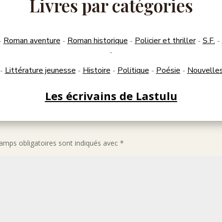
Livres par catégories
Roman aventure
Roman historique
Policier et thriller
S.F.
-
-
-
-
-
-
Littérature jeunesse
Histoire
Politique
Poésie
Nouvelle
-
-
-
-
-
Les écrivains de Lastulu
amps obligatoires sont indiqués avec
*