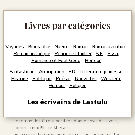
Livres par catégories
Voyages
Biographie
Guerre
Roman
Roman aventure
-
-
-
-
-
Roman historique
Policier et thriller
S.F.
Essai
-
-
-
-
Romance et Feel Good
Horreur
-
-
Fantastique
Anticipation
BD
Littérature jeunesse
-
-
-
-
Histoire
Politique
Poésie
Nouvelles
Western
-
-
-
-
-
Humour
Religion
-
Les écrivains de Lastulu
ce roman doit être super il me donne envie de l’avoir ,
comme ceux Eliette Abecassis !!
une source de renseignements sur des choses que l’on