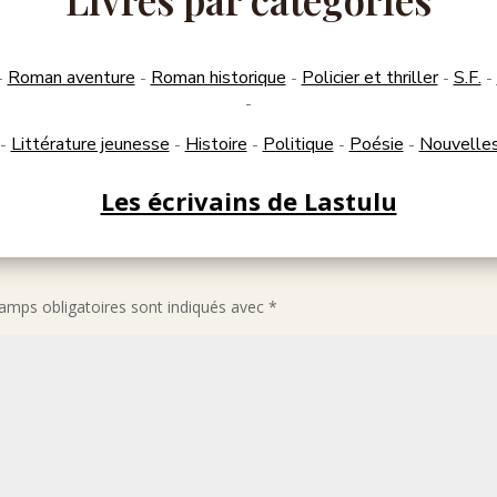
Roman aventure
Roman historique
Policier et thriller
S.F.
-
-
-
-
-
-
Littérature jeunesse
Histoire
Politique
Poésie
Nouvelle
-
-
-
-
-
Les écrivains de Lastulu
amps obligatoires sont indiqués avec
*