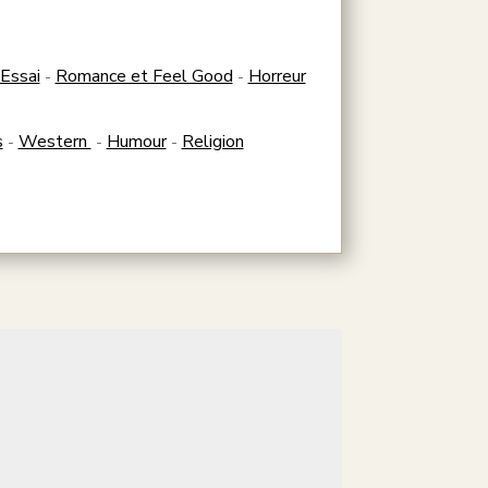
Essai
Romance et Feel Good
Horreur
-
-
s
Western
Humour
Religion
-
-
-