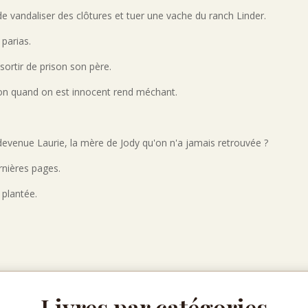
de vandaliser des clôtures et tuer une vache du ranch Linder.
 parias.
sortir de prison son père.
ison quand on est innocent rend méchant.
t devenue Laurie, la mère de Jody qu'on n'a jamais retrouvée ?
rnières pages.
 plantée.
Livres par catégories