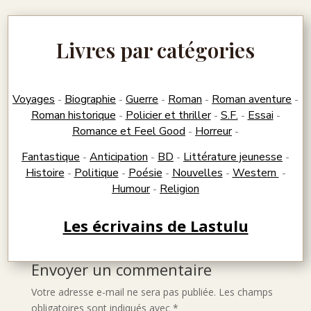
Livres par catégories
Voyages
Biographie
Guerre
Roman
Roman aventure
-
-
-
-
-
Roman historique
Policier et thriller
S.F.
Essai
-
-
-
-
Romance et Feel Good
Horreur
-
-
Fantastique
Anticipation
BD
Littérature jeunesse
-
-
-
-
Histoire
Politique
Poésie
Nouvelles
Western
-
-
-
-
-
Humour
Religion
-
Les écrivains de Lastulu
Envoyer un commentaire
Votre adresse e-mail ne sera pas publiée.
Les champs
obligatoires sont indiqués avec
*