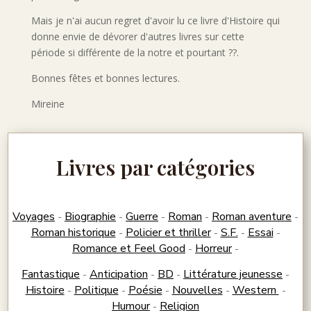
Mais je n'ai aucun regret d'avoir lu ce livre d'Histoire qui
donne envie de dévorer d'autres livres sur cette
période si différente de la notre et pourtant ??.
Bonnes fêtes et bonnes lectures.
Mireine
Livres par catégories
Voyages
Biographie
Guerre
Roman
Roman aventure
-
-
-
-
-
Roman historique
Policier et thriller
S.F.
Essai
-
-
-
-
Romance et Feel Good
Horreur
-
-
Fantastique
Anticipation
BD
Littérature jeunesse
-
-
-
-
Histoire
Politique
Poésie
Nouvelles
Western
-
-
-
-
-
Humour
Religion
-