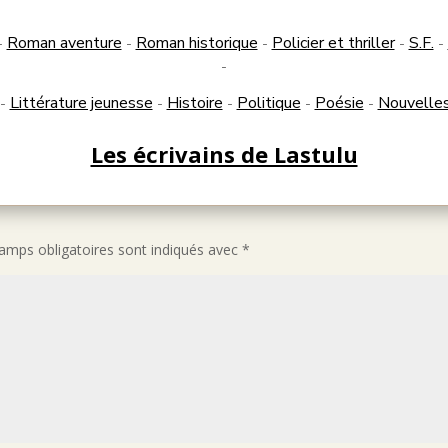
Roman aventure
Roman historique
Policier et thriller
S.F.
-
-
-
-
-
-
Littérature jeunesse
Histoire
Politique
Poésie
Nouvelle
-
-
-
-
-
Les écrivains de Lastulu
amps obligatoires sont indiqués avec
*