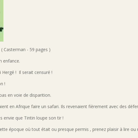
( Casterman - 59 pages )
on enfance.
i Hergé ! Il serait censuré !
n !
pas en voie de disparition.
nt en Afrique faire un safari. Ils revenaient fièrement avec des défe
s envie que Tintin loupe son tir !
te époque où tout était ou presque permis , prenez plaisir à lire ou re