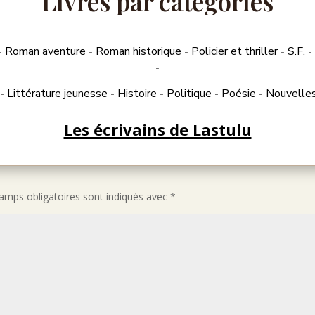
Livres par catégories
Roman aventure
Roman historique
Policier et thriller
S.F.
-
-
-
-
-
-
Littérature jeunesse
Histoire
Politique
Poésie
Nouvelle
-
-
-
-
-
Les écrivains de Lastulu
amps obligatoires sont indiqués avec
*