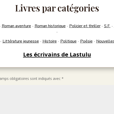
Livres par catégories
Roman aventure
Roman historique
Policier et thriller
S.F.
-
-
-
-
-
-
Littérature jeunesse
Histoire
Politique
Poésie
Nouvelle
-
-
-
-
-
Les écrivains de Lastulu
amps obligatoires sont indiqués avec
*