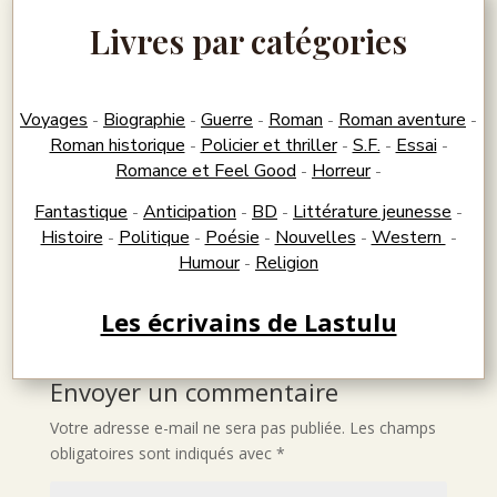
Livres par catégories
Voyages
Biographie
Guerre
Roman
Roman aventure
-
-
-
-
-
Roman historique
Policier et thriller
S.F.
Essai
-
-
-
-
Romance et Feel Good
Horreur
-
-
Fantastique
Anticipation
BD
Littérature jeunesse
-
-
-
-
Histoire
Politique
Poésie
Nouvelles
Western
-
-
-
-
-
Humour
Religion
-
Les écrivains de Lastulu
Envoyer un commentaire
Votre adresse e-mail ne sera pas publiée.
Les champs
obligatoires sont indiqués avec
*