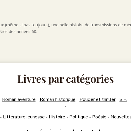
eux (même si pas toujours), une belle histoire de transmissions de mère
 Nice des années 60.
Livres par catégories
Roman aventure
Roman historique
Policier et thriller
S.F.
-
-
-
-
-
-
Littérature jeunesse
Histoire
Politique
Poésie
Nouvelle
-
-
-
-
-