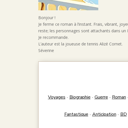
Bonjour !
Je ferme ce roman à l’instant. Frais, vibrant, joy
reste; les personnages sont attachants dans un
Je recommande.
L’auteur est la joueuse de tennis Alizé Cornet.
Séverine
Voyages
Biographie
Guerre
Roman
-
-
-
Fantastique
Anticipation
BD
-
-