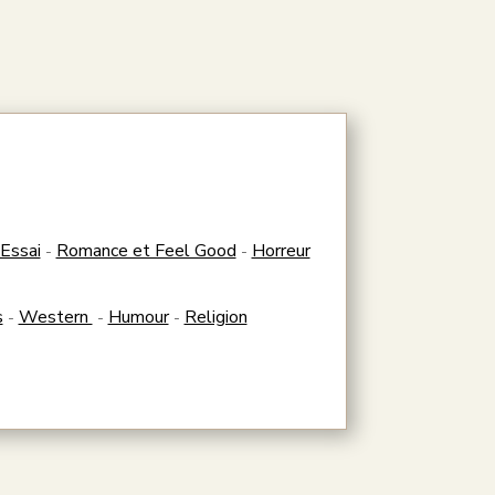
Essai
Romance et Feel Good
Horreur
-
-
s
Western
Humour
Religion
-
-
-