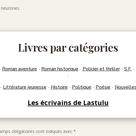
s neurones.
Livres par catégories
Roman aventure
Roman historique
Policier et thriller
S.F.
-
-
-
-
-
-
Littérature jeunesse
Histoire
Politique
Poésie
Nouvelle
-
-
-
-
-
Les écrivains de Lastulu
amps obligatoires sont indiqués avec
*