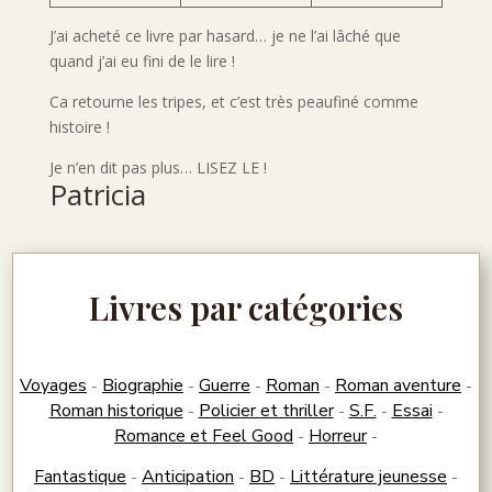
J’ai acheté ce livre par hasard… je ne l’ai lâché que
quand j’ai eu fini de le lire !
Ca retourne les tripes, et c’est très peaufiné comme
histoire !
Je n’en dit pas plus… LISEZ LE !
Patricia
Livres par catégories
Voyages
Biographie
Guerre
Roman
Roman aventure
-
-
-
-
-
Roman historique
Policier et thriller
S.F.
Essai
-
-
-
-
Romance et Feel Good
Horreur
-
-
Fantastique
Anticipation
BD
Littérature jeunesse
-
-
-
-