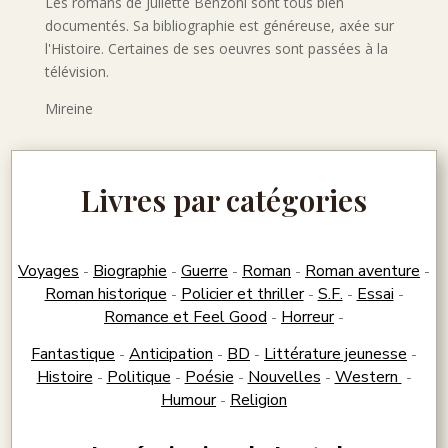
Les romans de Juliette Benzoni sont tous bien
documentés. Sa bibliographie est généreuse, axée sur
l'Histoire. Certaines de ses oeuvres sont passées à la
télévision.
Mireine
Livres par catégories
Voyages
Biographie
Guerre
Roman
Roman aventure
-
-
-
-
-
Roman historique
Policier et thriller
S.F.
Essai
-
-
-
-
Romance et Feel Good
Horreur
-
-
Fantastique
Anticipation
BD
Littérature jeunesse
-
-
-
-
Histoire
Politique
Poésie
Nouvelles
Western
-
-
-
-
-
Humour
Religion
-