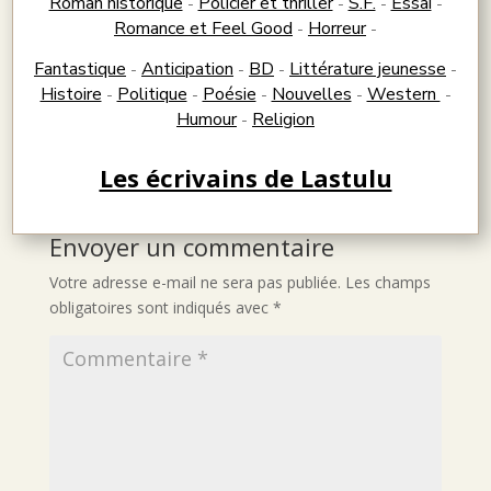
Roman historique
Policier et thriller
S.F.
Essai
-
-
-
-
Romance et Feel Good
Horreur
-
-
Fantastique
Anticipation
BD
Littérature jeunesse
-
-
-
-
Histoire
Politique
Poésie
Nouvelles
Western
-
-
-
-
-
Humour
Religion
-
Les écrivains de Lastulu
Envoyer un commentaire
Votre adresse e-mail ne sera pas publiée.
Les champs
obligatoires sont indiqués avec
*