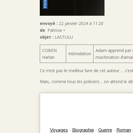
envoyé :
22 janvier 2024 à 11:20
de
Patricia <
objet :
LASTULU
COBEN
Adam apprend par u
Intimidation
Harlan
machination d’arna
Ce n’est pas le meilleur livre de cet auteur … c’e
Mais, comme tous les policiers… on attend le 
Voyages
Biographie
Guerre
Roman
-
-
-