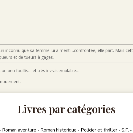
n inconnu que sa femme lui a menti…confrontée, elle part. Mais cett
queurs et de tueurs à gages.
st un peu fouillis… et très invraisemblable…
dénouement.
Livres par catégories
Roman aventure
Roman historique
Policier et thriller
S.F.
-
-
-
-
-