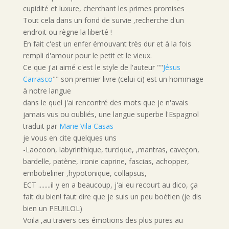
cupidité et luxure, cherchant les primes promises
Tout cela dans un fond de survie ,recherche d'un
endroit ou règne la liberté !
En fait c'est un enfer émouvant très dur et à la fois
rempli d'amour pour le petit et le vieux.
Ce que j'ai aimé c'est le style de l'auteur ""
Jésus
Carrasco
"" son premier livre (celui ci) est un hommage
à notre langue
dans le quel j'ai rencontré des mots que je n'avais
jamais vus ou oubliés, une langue superbe l'Espagnol
traduit par
Marie Vila Casas
je vous en cite quelques uns
-Laocoon, labyrinthique, turcique, ,mantras, caveçon,
bardelle, patène, ironie caprine, fascias, achopper,
embobeliner ,hypotonique, collapsus,
ECT ........il y en a beaucoup, j'ai eu recourt au dico, ça
fait du bien! faut dire que je suis un peu boétien (je dis
bien un PEU!!LOL)
Voila ,au travers ces émotions des plus pures au