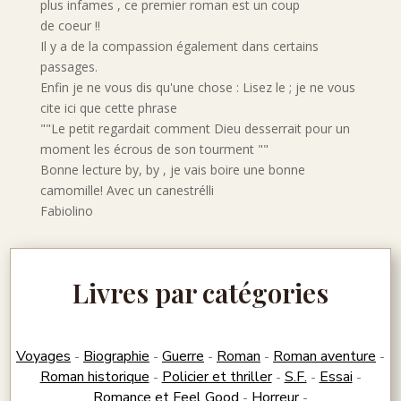
plus infames , ce premier roman est un coup
de coeur !!
Il y a de la compassion également dans certains
passages.
Enfin je ne vous dis qu'une chose : Lisez le ; je ne vous
cite ici que cette phrase
""Le petit regardait comment Dieu desserrait pour un
moment les écrous de son tourment ""
Bonne lecture by, by , je vais boire une bonne
camomille! Avec un canestrélli
Fabiolino
Livres par catégories
Voyages
Biographie
Guerre
Roman
Roman aventure
-
-
-
-
-
Roman historique
Policier et thriller
S.F.
Essai
-
-
-
-
Romance et Feel Good
Horreur
-
-