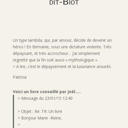
dit-Biot
Un type lambda, qui, par amour, décide de devenir un
héros ! En Birmanie, sous une dictature violente. Très
dépaysant, et très accrocheur… j’ai simplement
regretté que la fin soit aussi « mythologique ».
> A lire, c’est le dépaysement et la luxuriance assurés
Patricia
Voici un livre conseillé par Joèl.....
> Message du 23/01/15 12:40
> Objet : Re: TR: Un livre
> Bonjour Marie -Reine,
>