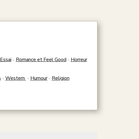
Essai
Romance et Feel Good
Horreur
-
-
s
Western
Humour
Religion
-
-
-