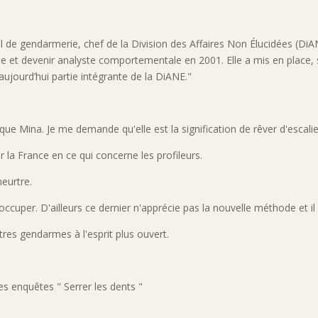
 de gendarmerie, chef de la Division des Affaires Non Élucidées (DiAN
ale et devenir analyste comportementale en 2001. Elle a mis en plac
jourd’hui partie intégrante de la DiANE."
que Mina. Je me demande qu'elle est la signification de rêver d'escali
r la France en ce qui concerne les profileurs.
meurtre.
ccuper. D'ailleurs ce dernier n'apprécie pas la nouvelle méthode et il 
res gendarmes à l'esprit plus ouvert.
ses enquêtes " Serrer les dents "