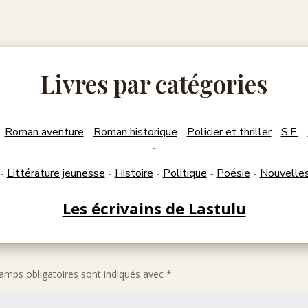
Livres par catégories
Roman aventure
Roman historique
Policier et thriller
S.F.
-
-
-
-
-
-
Littérature jeunesse
Histoire
Politique
Poésie
Nouvelle
-
-
-
-
-
Les écrivains de Lastulu
amps obligatoires sont indiqués avec
*